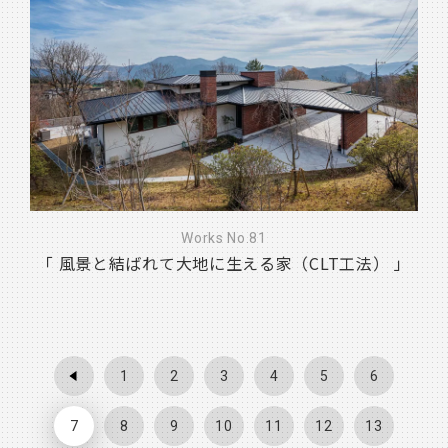
Works No.81
「 風景と結ばれて大地に生える家（CLT工法） 」
1
2
3
4
5
6
7
8
9
10
11
12
13