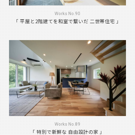
Works No.90
「 平屋と2階建てを和室で繋いだ 二世帯住宅 」
Works No.89
「 特別で新鮮な 自由設計の家 」