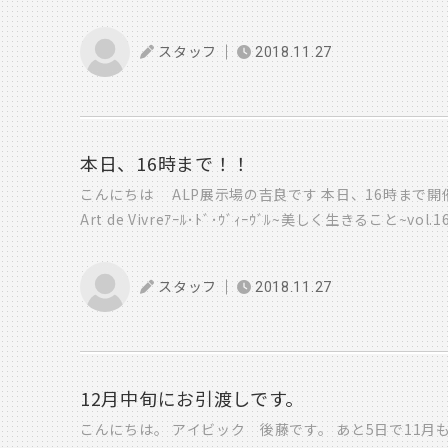
食べ方に困っていた 何度も目が合う・・・ 「どうや
と目で訴えかけてくる 私「う・・・ううう・・・うう・
スタッフ
2018.11.27
っているようだし。。。 「うう・・・ううう・・・・
葉が出てこない ハーーハーー ええーーーーーーーい
キセントリックジェスチャー で いくしかない 立ち上
ここにつけてぇ こうっ おーけー 外国人カップル 『
なんとか 伝わった・・・・ しかし その後会話つづ
本日、16時まで！！
楽しいだろなあ・・・ この時、忘れかけていた 英語
こんにちは ALP展示場の吉良です 本日、16時まで
ってきた そう言えば、以前海外行きの飛行機の一番前
Art de Vivreｱｰﾙ･ﾄﾞ･ｳﾞｨｰｳﾞﾙ~美しく生きること~
り場にこまるCAさんと向かい合わせの席） 出発前にC
Nagi 布小物・バッグなど JURA アクセサリー・レジ
でしゃべってくる 全く内容が理解できず固まっている私
モリーオイル作り 20分 1,500円 願いを叶える魔
の補助をお願いします。」って言ってるよと教えてくれ
スタッフ
2018.11.27
分 4,000円 暗闇に灯を 観音力カードリーディング 30
け取る時に「英語がしゃべれますね？」と 聞かれたき
どれもイベント特別価格です Pon タオル湯上り着&
語がしゃべれないと 緊急時に対応できないということ
ーとして使えます） あったか小物の販売 ポーリッシュ
を出さないといけないため） 前列の私だけが理解でき
ーリッシュポタリ―の販売 ∞Marjoram∞マジョラム 
出して さらに英語メラメラ が メッラメラ になってき
分 1,000円 Ricora 布小物・刺繍ブローチ・トー
12月中旬にお引渡しです。
や、脳みそは成長し続けると聞いたことがある まだ遅くない
CSカラー カラリスト泉早苗 パーソナルカラーで自分色
こんにちは。 アイビック 後藤です。 あと5日で11月
習からはじめてみよう ガクっ（昭和あるある） これか
分 3,000円 Bambino♪バンビーノ ミニチュア革小物・