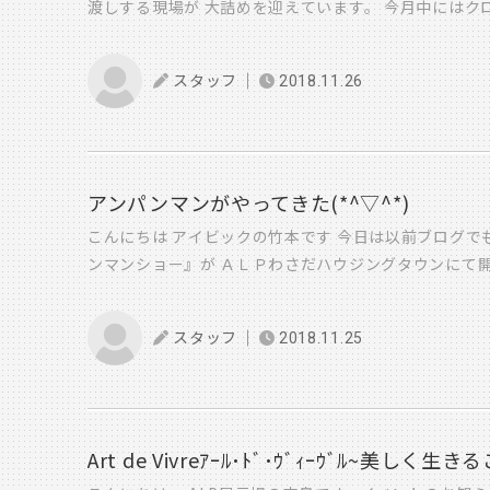
渡しする現場が 大詰めを迎えています。 今月中にはク
に海外進出をしてもいいように 谷田は英語ペラペラを
フェドリンク各種 CORINKA 消しゴムはんこ その場で
まだ気が抜けない状況です。 パテ処理が完了して 
あります PS: 谷田とお友達になってくれる外国人の方
（ポストカード） 年賀状作りワーク2枚 300円 kids w
内装ドアには機能性を重視した 中折れドアも使ってます。 
クトショップ 男の子・女の子用子ども服の販売 アイビ
スタッフ
2018.11.26
防犯グッズの豆知識から耐震についての 知識を伝授しま
い
アンパンマンがやってきた(*^▽^*)
こんにちは アイビックの竹本です 今日は以前ブログで
ンマンショー』が ＡＬＰわさだハウジングタウンにて
そして、ショーが始まる直前 人 人 人 場内から 
アンパンマンの登場です 盛り上がる場内(^^♪ そし
スタッフ
2018.11.25
ち カレーパンマンも バイキンマンもドキンちゃんも
る アンパンマンショーは この後、14：00からも開催
にきてください(^_-)-☆ その後は、是非アイビック
ちしております ━Take☆ログ━
Art de Vivreｱｰﾙ･ﾄﾞ･ｳﾞｨｰｳﾞﾙ~美しく生きる