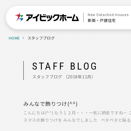
New Detached Houses
新築・戸建住宅
HOME
スタッフブログ
STAFF BLOG
スタッフブログ
（2018年11月）
みんなで飾りつけ(^^)
こんにちは(^^) もう１２月・・・一気に師走ですねー
スマスの飾りつけを みんなでしました ペタペタ
て！！ すごいでしょー♫」 続けて・・・ツリーも、