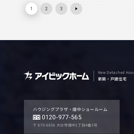
す ぜひ、行ってみてくださいね！！ －店舗情報－ IRISH 
1
2
3
２丁目７－２８ ガレリア竹町ビル１０１ ０９７－５２
New Detached Hou
新築・戸建住宅
ハウジングプラザ・畑中ショールーム
0120-977-565
〒 870-0856
大分市畑中1丁目4番5号