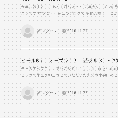
開催します！！ ホームページでも来年お知らせします
今年も残すところあと１月ちょっと 忘年会シーズンの
づくり相談会を開催します。 資金のことや土地の選び
ズンです なのに・・ 前回のブログで 準備万端！！ と
す。 詳しくはホームページイベントページをご覧くださ
行けていない ビールBar・・ 昨日 若グルメ で 紹
チラ
い私からは 唾を飲み込みながら OPEN前日の写真を U
スタッフ
2018.11.23
行きます！！ カウンター側は60インチの 大画面モニタ
てないです・・ しかし こういう店鋪設計って 本当セ
っこいい大人なお店です！ ちょっと行ってみたくない
さんが 設計されてまして 大分にはあまりない雰囲気に 
間でやり遂げた スーパーマルチな現場監督 市川 また
職人の方々 本当にお疲れさまでした！ そしてありがと
先日のアベブロ↓↓でもご紹介した /staff-blog/catarticle
しくお願い致します。 安部 ・・それにしても、早く
ビックで施工を担当させていただいた大分市中央町のビールBa
HIVE」 １１月１６日にオープンしました！！ 大分で
ンドの 「キルケニー」 の他 黒ビールの王道 「ギ
スタッフ
2018.11.22
ン」 おなじみの 「キリン一番搾り」 を、生ビールで
ールやカクテル、ノンアルコールも充実してるので ビ
飲み会前の０次会として１杯だけ飲むもよし 店内に大
でワイワイ スポーツ観戦をするもよし いままであま