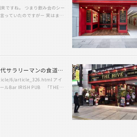
。 それと、12月2日（日）に家
到来ですね。 つまり飲み会のシー
方 一部・二部構成になっていま
か言っていたのですがー 実はまだ
い。 イベントページは→→→コ
介させて頂いたので まだ行けてな
Pさせて頂きます・・ では一気に
ーが取り付け中だったので 写っ
ンスが問われますよね・・ 本当か
ですか？ 今回は東京の設計事務所
仕上げてます。 その現場を短期
 担当して頂いた強力業者さんや
ビールBar オープン！！ 若グルメ ～30代サラリーマンの食道楽～ vol.3
うございました！！ 今後とも宜
/6/article_326.html アイ
飲みに行きたい
r IRISH PUB 「THE
はここでしか飲めない、 アイルラ
ネス」 オランダの 「ハイネケ
楽しめます！！ 他にも、ハイボ
ールが苦手な方も楽しめますよ～
きなモニターがあるのでみんな
り大分には無かった雰囲気のお店で