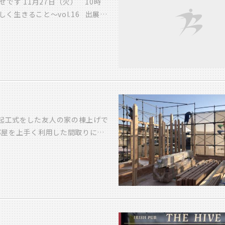
です 11月27日（火） 10時
ﾙ ～美しく生きること～vol.16 出展者
アクセサリー・レジン小物 airy
0円 ・願いを叶える魔法の香 メ
観音力カードリーディング 30分
。 Pon ・タオル湯上り着&ベスリ
たか小物の販売 ポーリッシュポ
∞Marjoram∞マジョラム
 布小物・刺繍ブローチ・トートバッ
泉早苗 パーソナルカラーで自分色
に起工式をした友人の家の棟上げで
o♪バンビーノ ミニチュア革小物・
部屋を上手く利用した間取りにな
RINKA 消しゴムはんこ その場で即
した。 午前中は、ここまで お昼
ワーク2枚 300円 kds wear
理をご馳走になりました。 友
子用子ども服の販売 アイビックホ
た。私もかなり食べましたご馳
についての 知識を伝授します!!
、片付けをして棟上式の準備 棟
式、餅巻きです。ひとーぎと声を
気合で拾ってます 拾った後は、
ちらの友人宅の 平屋の見学会を