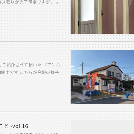
ロス張りが完了予定ですが、 まだ
目指して 日々努力しつづけるので
即彫り 1,000円 イラスト販売
あとはクロスを張るばかりです。
募集中
ear UNJOUR 子ども服のセレ
完成まで3週間!! 頑張ります!!
ックホーム 備えあれば憂いなし!
す!! ぜひ、遊びにきてくださ
もご紹介させて頂いた 『アンパ
開催中です こちらが今朝の様子
「アンパンマン」コールが起きると
て歌って踊るアンパンマンと仲間た
 アンパンマンの仲間たちに会え
されますので ご家族皆さまで遊び
ホームをご見学されてください お待
こと~vol.16