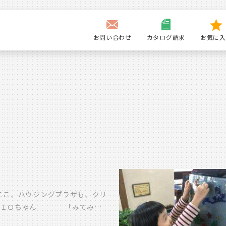
お問い合わせ
カタログ請求
お気に入
 ここ、ハウジングプラザも、クリ
と貼るＩＯちゃん 「みてみ
最後まで飾ってくれました すご