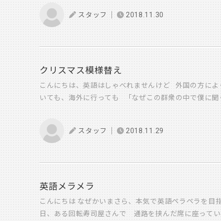
いね ＩＯちゃん ＡＫＡＲＩちゃんも興味津々♡♡ 
スタッフ
2018.11.30
んが、センス良く コーディネートしてくれました い
アのガラスには・・・ ＡＯＩちゃんＹＵＺＵＫＩくん
ってくれましたー♪♪ ありがとうね みんなで飾
あたたかいショールームになりました(^^)
中野
クリスマス模様替え
こんにちは、英語はしゃべれませんけど 外国の方によ
いても、海外に行っても 「なぜこの群衆の中で僕に聞
す ホント英語は話せて損はないと思いますよ その
がもうすぐやってきます アルプ展示場も、もちろん
スタッフ
2018.11.29
キッズルームも模様替えでアメリカホームドラマのよ
で、クリスマスはピッタリです １２月は皆さん慌ただ
リスマスの雰囲気のアルプですこしゆっくり過ごしてみ
英語メラメラ
こんにちは なぜかいまさら、本気で英語ペラペラを目指
日、ある回転寿司屋さんで 通路を挟んだ席に座ってい