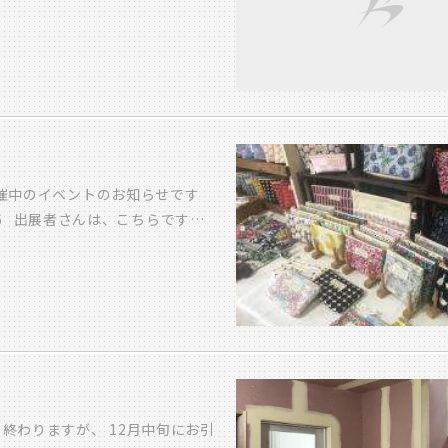
って食べるの？ これつけるの？」
・」 ど・・どうしよう。。。 困
うううう」 い・・・・言いたい言
 こうなったら 谷田のスーパーエ
がる谷田 こぉれぇを こおして
 オー センキュー 』 な・・・
かず・・・チーン 会話ができたら
メラメラが ふつふつと湧き上が
開催中のイベントのお知らせです
の座席に座った時 （あの目のや
vol.16 出展者さんは、こちらです
Aさんがなにやら一生懸命に英語
ン小物 airy メモリーオイル メ
に隣の友人が 「緊急時にはCA
法の香 メモリーセッション 60
た。 そういえば チケットを受
分 1,500円 60分3,000円
がする。どうやら一番前の席は英
ベスリーパー （ベストやスリーパ
らしい。 （他の乗客に英語で指示
ポタリーのお店 ピエンクナ ポ
ていなかった その時のことを思い
手相鑑定+気功シール体験 20
た 時すでに遅し・・・なのか い
トバッグ たこやきロック たこやき
 よ-------し 早速 睡眠学
見つけませんか? お一人様40
も終わりますが、 12月中旬にお引
ら先、アイビックが いつ どこ
雑貨 DELICAFE COTOYA カ