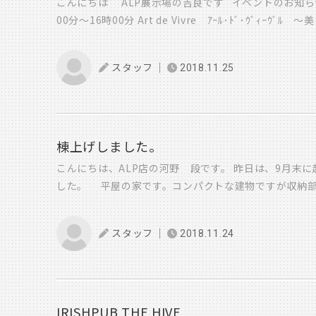
こんにちは ALP展示場の吉良です イベントのお知らせ
00分～16時00分 Art de Vivre ｱｰﾙ･ﾄﾞ･ｳﾞｨｰｳﾞ
さんは、こちらです Nagi 布小物・バッグなど JURA 
・メモリーオイル メモリーオイル作り 20分 1,50
スタッフ
2018.11.25
モリーセッション 60分 4,000円 ・暗闇に灯を 
1,500円 60分3,000円 どれもイベント特別価格です
ーパー （ベストやスリーパーとして使えます） ・あっ
タリーのお店 ピエンクナ ポーリッシュポタリ―の販売 
手相鑑定+気功シール体験 20分 1,000円 Ricora
棟上げしました。
グ たこやきロック たこやき CSカラー カラリスト
こんにちは、ALP店の河野 段です。 昨日は、9月末
見つけませんか? お一人様40分 3,000円 Bambin
した。 平屋の家です。コンパクトな建物ですが収納
雑貨 DELICAFE COTOYA カフェドリンク各種 CO
っています。 天候もよく作業も予定より早く進んでま
彫り 1,000円 イラスト販売（ポストカード） 年賀状作り
は、施主の友人家族の振る舞いで豚汁やおにぎり一品料
UNJOUR 子ども服のセレクトショップ 男の子・女の
スタッフ
2018.11.24
人家族をパシャリ 大工さんもお腹いっぱい食べてまし
ーム 備えあれば憂いなし! 防犯グッズの豆知識から耐震
走様でした 午後からは、屋根仕舞い！ 屋根も出来
ぜひ、遊びにきてください
上げ式 棟が無事に上がったことを感謝 さて最後の儀
掛けながらお菓子やら餅が降ってきます．．． みんな
近所さん施主の友達ご家族みんなでパシャリ 2月にこ
IRISHPUB THE HIVE