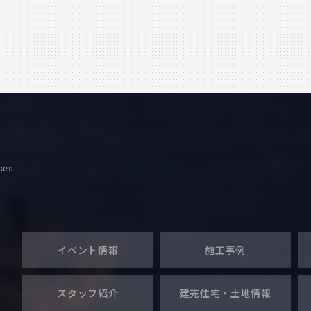
PUB THE HIVE 大分市中央町
９－７２９８
ses
イベント情報
施工事例
スタッフ紹介
建売住宅・
土地情報