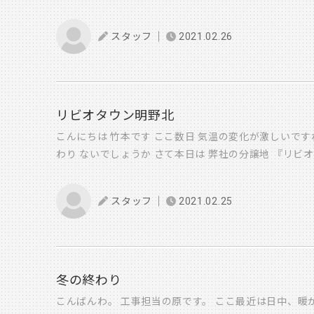
お過ごしでしょうか やっと来た春のような陽気に胸躍ら
から冷たい雨が降っておりますね そんな 谷田の毎朝の
スタッフ
2021.02.26
ず、目がさめると その日の天気に合わせて音楽をかけま
は・・・・ 谷田： 『アレクサ 雨の日に聞きたい洋
『かしこまりました アマゾンプライムミュージック
楽をおかけします』 谷田： 『アレクサ ありがと
ういたしまして！ なんでも仰ってください！』 アレ
リビオタウン明野北
楽しいなあ と思う反面 たまには 朝一番に 人間と話
こんにちは 竹本です ここ数日 気温の変化が激しいです
なーんて事を思いながら 海辺が見えるテラスで一人、
わり ないでしょうか さて本日は 弊社の分譲地 『リビ
す。ハイ いやいや、谷田のモーニングルーティーンなど
ご紹介させていだきます 既に2邸が着工しており 残り
う声がガンガン聞こえてまいります。 はい、重々承知
ります 弊社以外には 住友林業さん トヨタホームさん 
ですです。 失礼いたしましたです。 先日、車でふと 
スタッフ
2021.02.25
地になります 25号地です 26号地です 9号地です 
を聴いて 深く心を動かされました。 いつでも帰ること
クください ⇓ ⇓ iBICHOME リビオ明野北 ドシド
『 家 』なんですねー。 家を建てるって『ふるさとを
くお願い致します 営業 竹本幸嗣
ー 『ふるさと』があるって いいですねー 何やら谷田は
ございます。はい そして もうすぐお引き渡しの T様邸
冬の終わり
って 家族を連れて帰ってくるんですね。 『 家 』っ
こんばんわ。 工事担当の原です。 ここ最近は日中、暖
緒に塗ったぬりかべも いい思い出です 娘達が 家族を