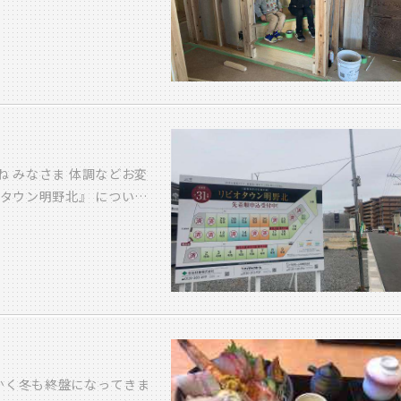
せたと思いきや 今日は朝
ルーティーンといえば ま
す 今日のような雨の日
楽 かけて』 アレクサ：
から 雨の日に聴きたい洋
う』 アレクサ： 『ど
クサのおかげで なんだか
をしたいなあ・・・・うぅ
ね みなさま 体調などお変
紅茶を飲むのでございま
オタウン明野北』 について
 どーでもいいわい とい
が３区画の販売と なってお
しております。ハイハイ。
が建築可能な 閑静な住宅
「明日への手紙」という曲
価格などはこちらを クリッ
ができる『ふるさと』が
シお問い合わせください 宜し
作る』ってことなんですね
 深く考えさせられたので
の ボーイズ達も 大きくな
ていいですね お父さんと一
かく冬も終盤になってきま
連れて帰ってこられる「ふ