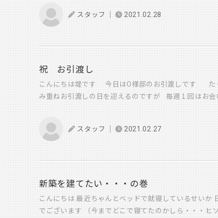
が、 今のＹＵＣＨＩＫＡちゃんくらいの歳でした ↓↓ 
スタッフ
2021.02.28
いお姉ちゃんになったＹＵＩＮＡちゃん 2人のお気に
納スペース 余裕を見せるＹＵＣＨＩＫＡちゃん 新し
りがとう(^^) ● Ｏ様おめでとうございます ● 新し
くさん作っていかれることを願っております(*'▽') 
たします。 中野
祝 お引渡し
こんにちは堤です 今日はO様邸のお引渡しです た
み重ねお引渡しの日を迎えるのですが 毎週１回はお会
が募ってしまいます ただ当日お家の中で、お子さんが
主様の笑顔を見ると嬉しさも込み上げて 嬉しさ半分
スタッフ
2021.02.27
これからは新しいお家で暮らす中で気になる点など ア
できたらと思いますので 今後もたくさんのお付き合い
様本当にありがとうございました！
新築を建てたい・・・の巻
こんにちは 最近ちゃんとベッドで就寝しているせいか 
でございます （今までどこで寝てたのかしら・・・ヒソ