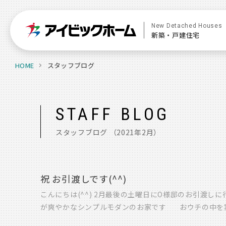
New Detached Houses
新築・戸建住宅
HOME
スタッフブログ
STAFF BLOG
スタッフブログ
（2021年2月）
祝 お引渡しです(^^)
こんにちは(^^) 2月最後の土曜日にO様邸のお引渡し
が爽やかなシンプルモダンのお家です おウチの中を
ＡちゃんとＹＵＣＨＩＫＡちゃん 初めて、会ったとき