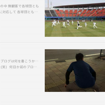
） まぁ性能は見た目とは
禍の中 無観客で各球団とも
☆) お施主さまの 暖かく
に対応して 各球団ともに
やー 実に頼もしい！ 住
いえば 確定申告の時期になり
たいな寒い日でも 暖かく
手続きの時期です 確定申
これからも提案していきた
れていて 住宅ローン控除
いるんです 当社アイビック
まして (写真は一昨年の
ご案内させていただき 具
士の岩尾先生と 本社会議室
 毎年様々なご相談を聞か
のブログは何を書こうか…
々なご相談をいただき 新
(笑) 何日か前のブログ
の件や その他税金の関係
、営業の河野段君です と
ださい 解決できるようお
ってくるという事で見送り
けないとは思いつつも、最
な思いを胸に秘め、走り
所にいる事が多いのです
はここで終わりです(笑)