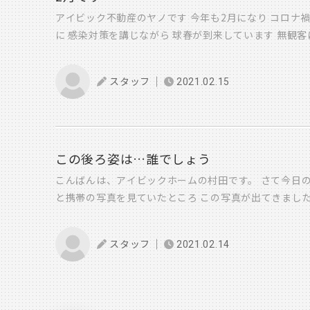
ャンスでした （もちろんこの後、外壁を施工しますよ！
アイビック不動産のヤノです 今年も2月になり コロナ
関係ないんですが すごくゴージャスで (ギラギラしてる
に 感染対策を講じながら 球春が到来しています 無観客
快適な暮らしを 守ってくれそうな安心感があります い
Youtubeなど 配信を充実させていますね さて2月と
宅の断熱の方法はいろんな種類が ありますが、 今日み
ました 昨年入居されたお客様たちには 住宅ローン控除
豊かで 健康な 生活を守っていけるような家づくりを 
スタッフ
2021.02.15
告もコロナ禍の中 できるだけ密にならないように配慮さ
いです！ 安部
を受ける方用の 国税庁のYoutube動画がアップされて
でも例年開催していた ローン控除説明会の開催は見送り
ローン控除説明会の様子です) 上記の動画URLと資料で
体的な相談希望のある方には 昨日15日(日)に顧問税理
この後ろ姿は…誰でしょう
にて時間を分けて 個別で相談会をさせていただきました
こんばんは、アイビックホームの村田です。 さて今日
せていただき 詳しくなっているつもりですが 昨日も様
と携帯の写真を見ていたところ この写真が出てきました
しい知識を持つことができました 住宅ローン控除手続き
で本人も語っていましたが、最近走る事に目覚めている
でご不安なことありましたら ぜひアイビックにご相談く
ある日の19時くらいの写真です、事務所で着替えて走
手伝いさせていただきます
スタッフ
2021.02.14
ついでに写真をパチリ 僕も何かしら運動をしないとい
近は散歩すら出てないので、正直頭が下がります そん
出す段君を見送りました。 普段は戻ってくるまで事務
が、この日は無事を祈りつつ帰路につきましたので写真