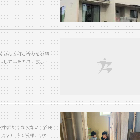
楽しそう♫ そして、優し
入りになりそうな造作の収
いおウチに招待してくてあ
いお家でステキな思い出をた
これからもよろしくお願いい
くさんの打ち合わせを積
いしていたので、寂しさ
元気に走り回ったり お施
、寂しさ半分となります
フターで色々とお手伝い
ができればと思います O
日中眠たくならない 谷田
ヒソ） さて皆様、いかが