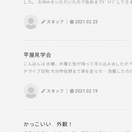
した。 お休みをいただいたので佐伯までﾄﾞﾗｲﾌﾞして
るさと」を 私も作りたいなー と 新築建てたいなー（
日、上棟しました。 棟梁が柱の建ちを確認しておりま
た 谷田でした アディオス
も多いので頑張ります!! 原でした
スタッフ
2021.02.23
平屋見学会
こんばんは 水曜、木曜と雪が降って冷え込みましたが 
ドライブ日和 大分市佐野まで車を走らせ… 到着したの
平屋 こちらの建物
来週見学会を開催します 完全予
８日（日）の2日間開催です。 2階屋の見学会も3月31
スタッフ
2021.02.19
いづくりの参考にしてください。
かっこいい 外観！