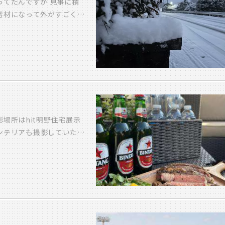
ってたんですが 見事に積
音材になって外がすごく
に好きです ・・・ 好き
いわれるのですが そのモ
進国の多くでは断熱性能の
と密接な関係があるからで
ればならず 寒い家ではそ
の 健康リスクを負うこと
に大事なんです。 ぶっちゃ
を提供している立場として
場所はhit明野住宅展示
いものです。 さて こち
ンテリアも撮影していただ
色に光ってます！ っての
レビは４ch TOSテレビ
もので アイビックの断熱
ックしてください！！ 若林
部分も気密テープで しっ
39 C値の計測はこれから
でできてまして 圧着してる
れから下屋を組む 行程に
 またとないシャッターチ