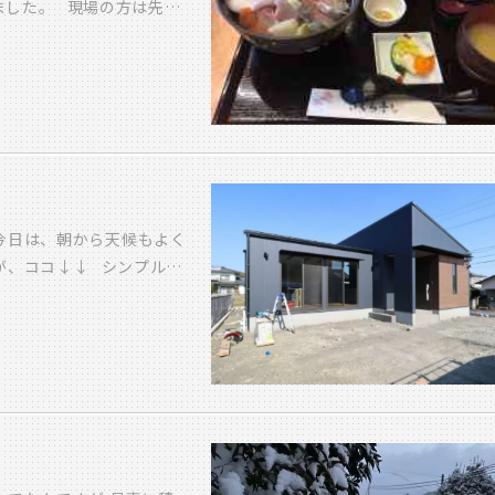
きました。 現場の方は先
笑）と 今更ながら思っ
す。 来月は完成する物件
今日は、朝から天候もよく
が、ココ↓↓ シンプルな
約制で、２７日（土）２
日まで開催中です。 住ま