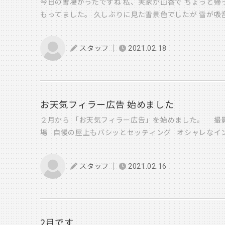
今日の雪凄かったですね 私、実家が山香で ちょっと帰
もってました。 久しぶりに見た雪景色でしたが 雪が吸
静かになるんですよ 真っ白で無音な空間 あの感覚は本当
なんですが！ 実家、とにかく寒い 日本は住宅後進国と
スタッフ
2021.02.18
デルケースとなれる住宅です・・ ご存知でしたか？ 先
低い家は 建てれないみたいなんですね・・ それは健康
す。 国としては国民の健康で安全な 生活を保証しなけ
れが保証できないと・・ 人は「寒い」とそれだけで多く
になります。 「冷えは万病のもと」 断熱性能って本当
お天気フィラー広告 始めました
け両親の事はかなり 気がかりであるわけです・・ 住宅
２月から 「お天気フィラー広告」を始めました。 撮影
今から家を建てる方には こういった心配は して欲しくな
場 自慢の屋上もバシッとセッティング オシャレなイ
らの外観どうですか？ 最新の外壁材を使ってまして 銀
き 天気予報とマッチングした屋上がこれまたいい感じ テ
は冗談で これ断熱材なんです！ 外張断熱という種類の
大分で 毎週木曜日 21:54頃～ 放送されます。 チェ
仕様で 現時点では最高の仕様となります。 ジョイント
スタッフ
2021.02.16
でした！！
かり塞いでますので 気密もすごく良いです。 Ua値は0.
ですが 0.3㎠/㎡は切れる見込みです。 銀色はアルミ箔
ので断熱材の劣化も 防いでくれています。 この家はこ
入るため ちょうど足場を組み替える時で 全体が見れる
2月です