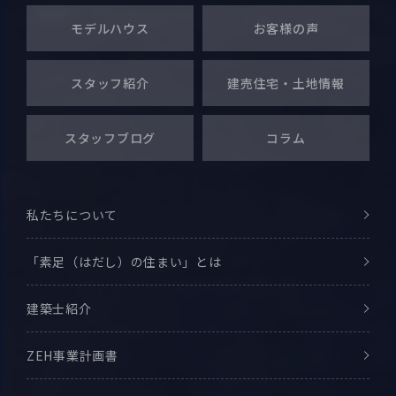
1月 (14)
5月 (7)
2月 (23)
6月 (23)
モデルハウス
お客様の声
3月 (23)
4月 (9)
1月 (19)
5月 (20)
2月 (22)
スタッフ紹介
建売住宅・
土地情報
3月 (8)
4月 (5)
1月 (23)
2月 (15)
スタッフブログ
コラム
1月 (12)
私たちについて
「素足（はだし）の住まい」とは
建築士紹介
ZEH事業計画書