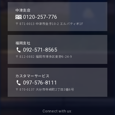
中津支店
0120-257-776
〒 871-0013
中津市金手10-2 エルパティオ1F
福岡支社
092-571-8565
〒 812-0882
福岡市博多区麦野6-24-9
カスタマーサービス
097-576-8111
〒 870-0137
大分市寺崎町2丁目3番6号
Connect with us: