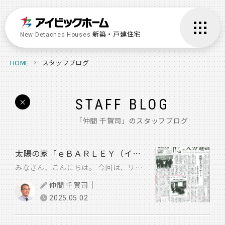
新築・戸建住宅
New Detached Houses
HOME
スタッフブログ
STAFF BLOG
×
「仲間 千賀司」の
スタッフブログ
太陽の家「ｅＢＡＲＬＥＹ（イーバーリー）」
みなさん、こんにちは。 今回は、リフォーム部で施工いたしました案件が、大分合同新聞、大分建設新聞に 掲載されましたのでご紹介いたします。 発注者・・・障がい者就労支援施設「太陽の家」 設計事務所・・・一級建築事務所 Yama Design 施設内の会議室として利用されてたスペースを改修し 車椅子利用者が使いやすいエレクトニックスポーツ（eスポーツエリア） 新設の改修工事を施工いたしました。（詳しくは記事参照） アイビックリフォーム不動産は、戸建て住宅の改修・改装・増築・アパート・店舗・事務所等 全ての建物にかかわる工事を手掛けてますので、ご計画・ご検討中の方は お気軽にご相談ください。
仲間 千賀司
2025.05.02