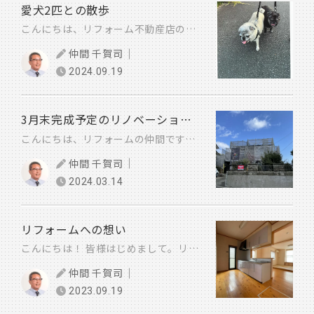
愛犬2匹との散歩
こんにちは、リフォーム不動産店の仲間です。 散歩コースはいつもと同じ 最近、感じることは愛犬2匹連れての散歩だったのが 愛犬2匹からリードを引っ張られて散歩に連れてこられてるような気がする まず、墓地公園にてご先祖様に手を合わせ 隣接する乙津川の堤防を歩き いつもの場所で愛犬2匹はトイレ休憩・・私は、至福の一服 次に向かう場所は、若宮八幡宮・・神様に拝礼し 最後に、好評販売中の宅地・リバーチェ森に立ち寄り家路への散歩コースです。 リバーチェ森は、自然豊かな閑静な住宅街で散歩・ウォーキングに最適 また、乙津川水辺の楽校公園へ徒歩7分もあり最高の分譲地です。 戸建住宅をご検討中・宅地をお探しの方は、お薦め致しますので宜しくお願いします。
仲間 千賀司
2024.09.19
3月末完成予定のリノベーションハウスをご紹介いたします。
こんにちは、リフォームの仲間です。 今回は、3月末完成予定のリノベーションハウスをご紹介いたします。 ・敷地面積 295.12㎡（89.27坪） ・床延べ面積 94.76㎡（28・66坪） ・寒田小学校まで徒歩約5分 ・寒田南町1丁目バス停まで徒歩約3分 ・敷戸駅まで徒歩約16分 ・耐震補強工事 ・屋根葺き替え工事 ・外壁吹き替え工事 ・内装全面（床・壁・天井・建具） ・キッチン、バス、トイレ、洗面 ・玄関ドア、サッシ（複層ガラス） ※人気の寒田地区で築44年のフルリノベーション【まるで新築】物件になります。 リフォーム・中古住宅をご検討中の方・・詳しくは、近日中にホームページに掲載 致しますのでご覧ください。 皆様のご来場・ご見学スタッフ一同お待ちしております。
仲間 千賀司
2024.03.14
リフォームへの想い
こんにちは！ 皆様はじめまして。リフォーム担当の仲間です。 初めてのブログですので、リフォームについての私の想いをお伝えします。 住まいのリフォームには、不思議な力があります。 外観・部屋・水廻りが綺麗になると（心）も綺麗になり、今まで不安（不便）だった所が 安心（便利）になり、家族みんなが明るく楽しく過ごせます。 お客様のリフォームのご計画にお役に立てればと仕事に取り組んでます。 【暮らし方を考える事は、家族を考える事】です。 お住まいに関するお悩み・お困りごとがございましたら お気軽にご相談ください。
仲間 千賀司
2023.09.19