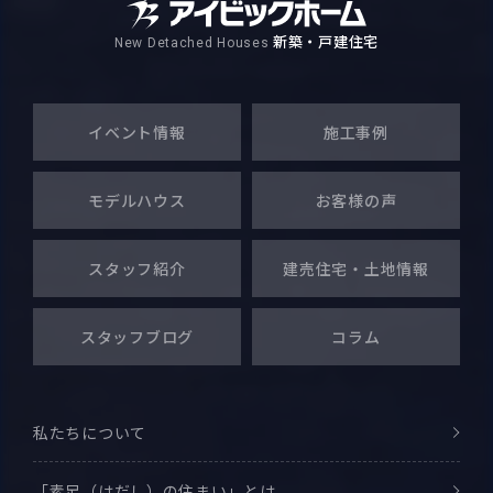
3月 (16)
7月 (24)
4月 (18)
8月 (29)
1月 (10)
5月 (22)
新築・戸建住宅
New Detached Houses
9月 (18)
2月 (18)
6月 (22)
3月 (17)
7月 (26)
4月 (25)
8月 (14)
1月 (20)
5月 (20)
2月 (21)
6月 (11)
イベント情報
施工事例
3月 (23)
7月 (15)
4月 (23)
1月 (14)
5月 (7)
2月 (23)
6月 (23)
モデルハウス
お客様の声
3月 (23)
4月 (9)
1月 (19)
5月 (20)
2月 (22)
スタッフ紹介
建売住宅・
土地情報
3月 (8)
4月 (5)
1月 (23)
2月 (15)
スタッフブログ
コラム
1月 (12)
私たちについて
「素足（はだし）の住まい」とは