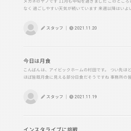
メガネのヤノです 11月も中旬を過ぎました このとこ
なく 過ごしやすい天気が続いています 来週以降はいよ
冬支度を整えていかないといけません さて今週末もアイ
て完成見学会を開催 リバーチェ荏隈会場、挾間町古野の
スタッフ
2021.11.20
たばかりのALP展示場を含めて 最新版のアイビックを
日の新聞記事より 「住宅ローン減税 控除率縮小」の
残高の1％が控除されていますが 今度の税制改正ではこの
れる見込みのようです ただし0.7％になっても 控除を
総額で受けられる控除の総額は維持される方向のようで
今日は月食
が） 個人的には控除率が下がっても 受けられる期間年
こんばんは、アイビックホームの村田です。 つい先ほ
のお客様にとってGood
だと思っています できるだ
ほぼ皆既月食に見える部分日食だそうですね 事務所の
のですが 今後の国会での決定を 注視していきたいと
空を見つめてみました 記念に写真を残そうと思いiPho
ゃよくわからない… ズームしても やはりぼやけてしま
スタッフ
2021.11.19
のかと思っていたら、営業のライングループに なんと
100点です。 この写真をラインで送ってきたのは勿論
取り上げております 河野 段君です 写真使わせても
インスタライブに挑戦