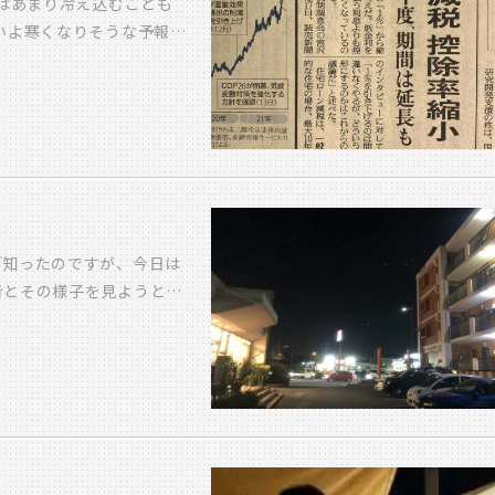
ろはあまり冷え込むことも
いよ寒くなりそうな予報
ビックでは 大分エリアに
令和の里会場 オープンし
ぜひご覧ください さて、先
文字 現行では住宅ローン
控除率が 0.7％に縮小さ
受けられる期間を延長して
す （決定ではないです
数が長くなるほうが 多く
ど知ったのですが、今日は
け期間は長くなってほしい
皆とその様子を見ようと夜
思います
neで撮影 うーん、これじ
います さて、どうしたも
キレイな写真でしょう
この人 私のブログで度々
らいます、ありがとうW