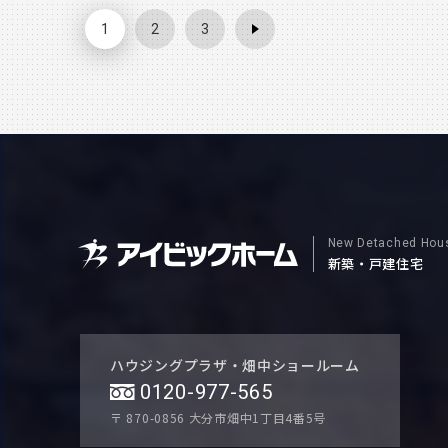
の業者さんが出入りしています。 また、起工式を控えた
1
2
3
負けず、 12月もがんばります！ ではこの辺で！
New Detached Hou
新築・戸建住宅
ハウジングプラザ・畑中ショールーム
0120-977-565
〒 870-0856
大分市畑中1丁目4番5号