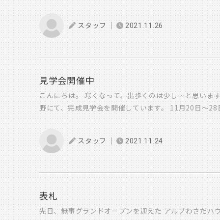
月もイベントが盛りだくさんです！！ 12/4（土）～1
お！？！？ かわいくて美しい猫ちゃんたちが・・・！！？
にて 完成見学会を行います 平屋のお家になります！！ 
定をしてくれた 総務の首藤さんのネコちゃんたちだそう
スタッフ
2021.11.26
12/12（日）大分市駄の原（グレイスタウン青山）​​​​​​
ズ最高です！ 今や待ち受けに！ デスクにスマホを並
す！！ ※どちらも完全予約制になります ↓↓↓ ☞
猫たちを見つめながらのブログ更新でした （左が首藤
市挾間町 ☞☞ 庭を囲むL字の家大分市駄の原（グレ
す。） それではこの辺で 菅原でした
​お待ちしております♪
－－－－－ *∻ 今日の設計室 ∻* 設計室は 寒がり
見学会開催中
温度が高めに設定されています。 （ちなみに私は寒がり
こんにちは。 寒くなって、出歩くのは少し…と思います
が好きという方もいます。 私の場合、暑いとほっぺたが
野にて、完成見学会を開催しています。 11月20日～2
で顔が温まる→ほっぺが赤くなる→体調が悪いのかと聞
で、今後のご計画の参考に見学してみてはいかがでしょ
です（笑） （同じ感じになる人がいたら嬉しい
） 
開催で一度に2棟の個性ある家を見学できますのでご
思った今日この頃でした。 －－－－－－－－－－ Wit
スタッフ
2021.11.24
12月に入ってからも、12月4日～12日までの期間で
て マスク生活に抵抗しなくなってきている気がします。
す。 大分市グレイスタウン と 由布市挾間町挾間の2
もの日常に戻れますように あと少し頑張りましょう！
クトな平屋 と L型の2階建ての家ですので見応えあり
会になりますので、予約フォームかフリーダイヤルでの
いたします・ クリック ⇓⇓⇓
表札
先日、無事グランドオープンを迎えた アルプわさだハウ