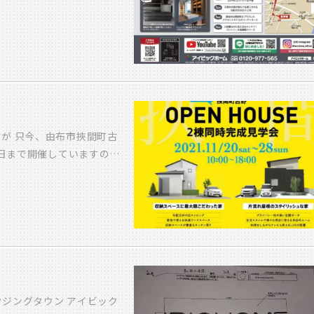
2/12（日） 由布市挾間町
 iPhoneを手配し、設
12/4（土）～
で 思いがけないサプライ
にて 完成見学会を行いま
べ、数分置きに待ち受けの
☞ コンパクトな平屋由布
さん、右が菅原家ので
イスタウン青山）
 －－－－－
の方が多いので 暖房の設定
派です。笑） 逆に寒いの
が 只今、由布市挾間町古
赤くなりやすく、 マスク
8日まで開催していますの
かれる の流れになりがち
うか？ 今回は、2棟同時
温度設定って難しいなぁと
来場頂ければと思います。
hコロナの生活に慣れてき
、こちらも2棟同時開催しま
 この日常とともに いつ
会場になります。 コンパ
 木牟禮
ます。 完全予約制の見学
お問合せよろしくお願い
ジングタウン アイビック