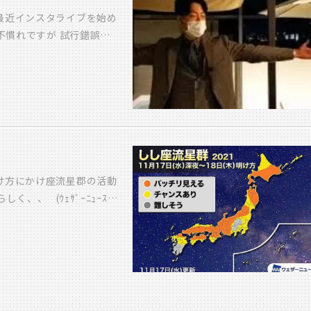
最近インスタライブを始め
 不慣れですが 試行錯誤で
々な事
には前向きに捉えてます。
をご紹介 していきたいで
フォローして インスタラ
け方にかけ座流星郡の活動
、、 (ｳｪｻﾞｰﾆｭｰｽ情
見たいところ、、！ 皆さ
－－－－－ さて、工事の
！！ 今、挾間の『令和の
件ありまして、 そのうち3
 大工工事中の現場と 来
シャリ！！ 毎日たくさん