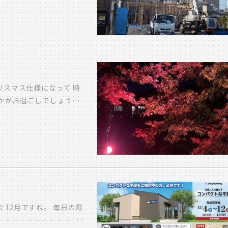
事が行われました。 当日は
かでとても良い日でした。
終始撮影させていただき
が組みあがっていました！
すぎてなかなか寝付けなか
スマホを手に潜入！！ 足
工さんたちの手際の良さ
リスマス仕様になって 時
き、あっというまにカタチ
いかがお過ごしでしょう
 「あそこはどうなるんで
象です 先週のお休みの日に
た大工さんたち。 実際の
プされた紅葉を見ることが
。 2階部分もあっという
方ができて とても綺麗で
 この後、 垂木、遮熱性
〇 完成見学会のお知ら
フィング（防水シート）
頂けます 全て完全予約制
 この日の工事は無事終
ちしております！ ・・・
S様、本当におめでとうご
思っています。 体調にお
いがカタチになっていきま
ぐ12月ですね。 毎日の寒
画撮影用のiPhoneが届
－－－－－－－－－－ 来
を確認すると・・・