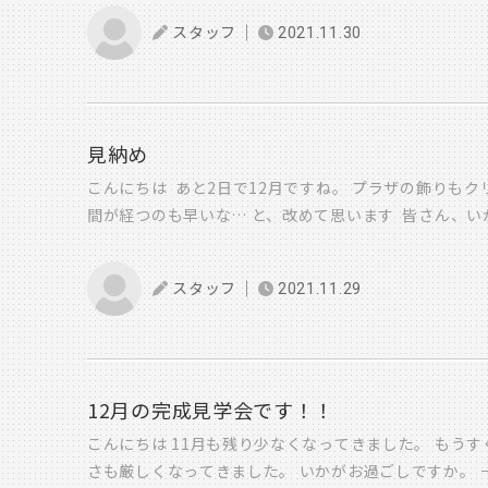
り」の密着をさせていただいている S様邸の棟上げ工
スタッフ
2021.11.30
まさに“棟上げ日和” 日中は晴れて暖かく、風もおだや
私も朝から現場にお邪魔し、棟が上がっていく様子を
ました。 私が現場に到着したころにはすでに1階部分
工事の様子を見守るS様ご夫婦。 奥様は前日、楽しみ
ったそうです さっそく私もヘルメットを装着！カメラと
見納め
場の上からもたくさん撮影させていただきました！ 大
こんにちは あと2日で12月ですね。 プラザの飾りもク
と抜群のチームワークで 柱や梁がどんどん組まれてい
間が経つのも早いな… と、改めて思います 皆さん、
になっていきます。 途中、 「これはなんですか？？」
か。 ・・・ 今年も秋があっという間に 通り過ぎた印
すか？？」 など、私の質問にも丁寧に教えてくださっ
は 紅葉を見納めしてきました（笑） 綺麗にライトアッ
工事の様子を間近で見学でき、とても勉強になりました
スタッフ
2021.11.29
出来る 渓石園です 昼間に見る紅葉とは違った楽しみ
まに柱と梁などが組みあがり、ついに棟が上がりました！
した 来年も見に行けたら、、なんて思います ・・・ 
透湿防水シート、通気垂木、下地合板、換気金物、ルー
せ 〇 現在開催中の1棟も含め 3棟のお家をご見学
と工程が進み 最後に雨風を防ぐシートで全体を覆って
となっております。 ↓↓↓ 予約フォーム ご来場、お待
了！ カタチになったお家を見つめるS様ファミリー。 
年末に向けて 身の回りの整理整頓をしていきたいな と
12月の完成見学会です！！
ざいます。 ここからは内装工事に入り、どんどん住ま
気をつけてお越しください 清澤
こんにちは 11月も残り少なくなってきました。 もうす
す。 完成が楽しみでしかたありません。 先日、広報に動
さも厳しくなってきました。 いかがお過ごしですか。 
いたのですが… ルームツアーの撮影後 撮影したデータ