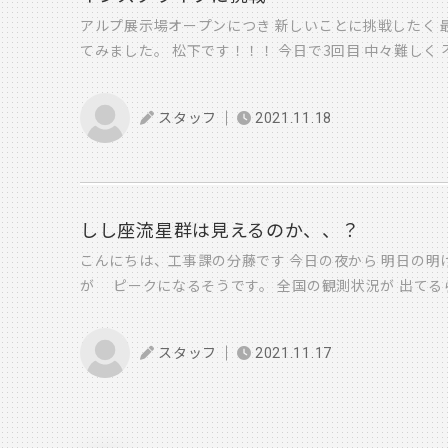
アルプ展示場オープンにつき 新しいことに挑戦したく 
てみました。 松下です！！！ 今日で3回目 中々難しく
挑戦しています。
どうにか色
スタッフ
2021.11.18
を伝えたい一心で 学びなおしてるところなど 個人的
今後も数をこなして どうにか楽しく 素敵にアイビック
す。 宜しければ アイビックオフィシャルより インスタ
イブご視聴 よろしくお願いします。
しし座流星群は見えるのか、、？
こんにちは、工事課の分藤です 今日の夜から 明日の明
が ピークになるそうです。 全国の観測状況が 出てるらしく
報) 大分は「チャンスあり」とのこと。 見れるならぜひ
んも夜空見てみてください －－－－－－－－－－－－－
スタッフ
2021.11.17
ほうはと言いますと 各現場共​順調に進んでおります！
里』にて 工事中の(お引渡し直前のお家も含め)現場が8
件を担当させていただいてます！ 内装工事前の現場と、
週上棟を控えた現場があります！ 現場越しに写真をパ