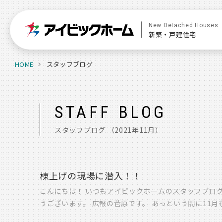
New Detached Houses
新築・戸建住宅
HOME
スタッフブログ
STAFF BLOG
スタッフブログ
（2021年11月）
棟上げの現場に潜入！！
こんにちは！ いつもアイビックホームのスタッフブロ
うございます。 広報の菅原です。 あっという間に11
いかがお過ごしでしょうか。 さて、11月の快晴の某日