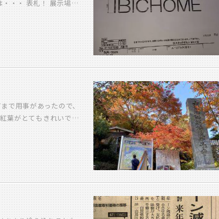
・・・ 表札！ 展示場な
 やはりつけたい！ どん
アン調の切り文字タイプで
内でも意見が割れまし
！？ んー でも、今見ると
が勝手に判断し、 上の方
したと 報告があり、金曜
はもう少し小さい予定だっ
なかなか良い感じになりま
町まで用事があったので、
の最後に なるケースがほ
紅葉がとてもきれいで
いヤツですが、 せっかく
空気感が漂っています そ
うそう アルプ展示場の外
が心身ともに癒してくれま
麗ですよ 日が暮れるのが
非、行かれてみてくださ
ように なって来てます