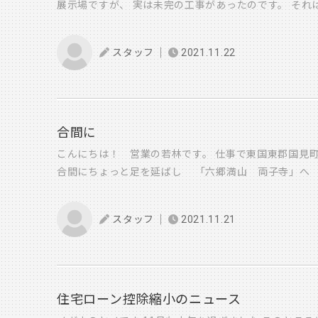
展示場ですが、 実は未完の工事があったのです。 それは
ので、無きゃなくても・・ といったものだったのですが
な表札かと言いますと 文字が浮いた感じに見える アイ
スタッフ
2021.11.22
す。 外構屋さんが2パターン作ってくれたのですが 社
て・・ その案がこちら さて どちらになったと思います
下の案も良いな・・ ・・・ という事で 独断と偏見で私
の案で依頼したのでした。 そして先週やっと商品が入荷
日に取り付けてもらいました！ それがこちら 個人的に
合間に
たのですが・・ でも紅葉の木影と文字の影が合間って 
こんにちは！ 営業の若林です。 仕事で東国東郡国見
した。 一般のおうちでも 表札がつくのは、本当に最後
合間にちょっと足を延ばし 「六郷満山 両子寺」へ 
とんどです。 最後に建物の雰囲気にプラスする 悩まし
す。 「仁王門」 国東半島最大級の石像仁王 厳かな
なら最後まで楽しんで 選んで頂ければと思います。 そ
んな中にcafeを発見！！ 黒糖ミルクラテ 甘い黒糖
観ですが 「スタイルシェード」しめた夜の雰囲気も 綺
スタッフ
2021.11.21
した。 この時期はとにかく紅葉がきれいです！！ 是
早くなってきてますので 夜の雰囲気も楽しんでもらえる
い！！ 若林でした！！
是非見学に来てみてくださいね！ 安部
住宅ローン控除縮小のニュース